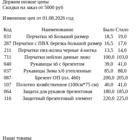
Держим низкие цены
Скидки на заказ от 5000 руб
Изменение цен от 01.08.2026 год
Код
Наименование
Было
Стало
031
Перчатки хб Большой размер
18,5
19,0
287
Перчатки с ПВХ березка большой размер
16,5
17,0
211
Перчатки пвх-волна черные 4-нитка
13,5
14,0
711
Перчатки нейлон дачные люкс
100,0
103,0
040
Рукавицы хб с брезентом
39,0
41,0
037
Рукавицы Зима х/б утепленные
85,0
88,0
087
Брезент ОП (пл. 460)
200,0
205,0
107
Полотно хозяйственное (100см*75 см)
40,0
41,0
064
Защита для рукавов брезентовая
180,0
185,0
116
Защитный брезентовый элемент
220,0
225,0
Наши товары