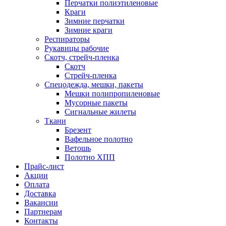
Перчатки полиэтиленовые
Краги
Зимние перчатки
Зимние краги
Респираторы
Рукавицы рабочие
Скотч, стрейч-пленка
Скотч
Стрейч-пленка
Спецодежда, мешки, пакеты
Мешки полипропиленовые
Мусорные пакеты
Сигнальные жилеты
Ткани
Брезент
Вафельное полотно
Ветошь
Полотно ХПП
Прайс-лист
Акции
Оплата
Доставка
Вакансии
Партнерам
Контакты