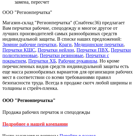
замена, пересчет
ООО "Регионперчатка"
Магазин-склад "Регионперчатка" (Снабтекс36) предлагает
Вам перчатки рабочие, спецодежду и многое другое от
лучших производителей самых разнообразных средств
индивидуальной защиты. В списке наших предложений:
Зимние рабочие перчатки
,
Краги
,
Медицинские перчатки
,
Перчатки КЩС
,
Перчатки нейлон
,
Перчатки ПВХ
,
Перчатки
полиэтиленовые
,
Перчатки резиновые
,
Перчатки с
покрытием
,
Перчатки ХБ
,
Рабочие рукавицы
. Но кроме
перечисленных видов средств индивидуальной защиты есть
еще масса разнообразных вариантов для организации рабочих
мест в соответствии со всеми требованиями правил
безопасности труда. Всегда в продаже скотч любой ширины и
толщины и стрейч-пленка.
ООО "Регионперчатка"
Продажа рабочих перчаток и спецодежды
Подробнее о нашей компании
Часто задаваемые вопросы
Перейти в раздел