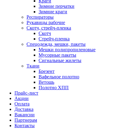
Краги
Зимние перчатки
Зимние краги
Респираторы
Рукавицы рабочие
Скотч, стрейч-пленка
Скотч
Стрейч-пленка
Спецодежда, мешки, пакеты
Мешки полипропиленовые
Мусорные пакеты
Сигнальные жилеты
Ткани
Брезент
Вафельное полотно
Ветошь
Полотно ХПП
Прайс-лист
Акции
Оплата
Доставка
Вакансии
Партнерам
Контакты