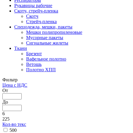
Респираторы
Рукавицы рабочие
Скотч, стрейч-пленка
Скотч
Стрейч-пленка
Спецодежда, мешки, пакеты
Мешки полипропиленовые
Мусорные пакеты
Сигнальные жилеты
Ткани
Брезент
Вафельное полотно
Ветошь
Полотно ХПП
Фильтр
Цена с НДС
От
До
6
225
Кол-во текс
500