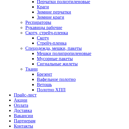
Перчатки полиэтиленовые
Краги
Зимние перчатки
Зимние краги
Респираторы
Рукавицы рабочие
Скотч, стрейч-пленка
Скотч
Стрейч-пленка
Спецодежда, мешки, пакеты
Мешки полипропиленовые
Мусорные пакеты
Сигнальные жилеты
Ткани
Брезент
Вафельное полотно
Ветошь
Полотно ХПП
Прайс-лист
Акции
Оплата
Доставка
Вакансии
Партнерам
Контакты