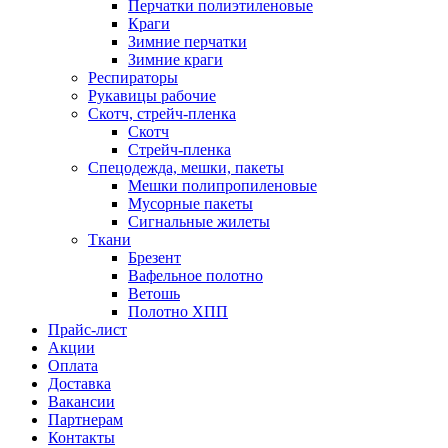
Перчатки полиэтиленовые
Краги
Зимние перчатки
Зимние краги
Респираторы
Рукавицы рабочие
Скотч, стрейч-пленка
Скотч
Стрейч-пленка
Спецодежда, мешки, пакеты
Мешки полипропиленовые
Мусорные пакеты
Сигнальные жилеты
Ткани
Брезент
Вафельное полотно
Ветошь
Полотно ХПП
Прайс-лист
Акции
Оплата
Доставка
Вакансии
Партнерам
Контакты