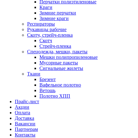
Перчатки полиэтиленовые
Краги
Зимние перчатки
Зимние краги
Респираторы
Рукавицы рабочие
Скотч, стрейч-пленка
Скотч
Стрейч-пленка
Спецодежда, мешки, пакеты
Мешки полипропиленовые
Мусорные пакеты
Сигнальные жилеты
Ткани
Брезент
Вафельное полотно
Ветошь
Полотно ХПП
Прайс-лист
Акции
Оплата
Доставка
Вакансии
Партнерам
Контакты